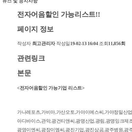
뉴스 및 공지사항
전자어음할인 가능리스트!!
페이지 정보
작성자
최고관리자
작성일
19-02-13 16:04
조회
11,856회
관련링크
본문
<전자어음할인 가능기업 리스트>
가나레포츠,가비아,가산오토,가야이에스씨,가야정밀산업
아디바이스,관악,광건티앤씨,광명산업,광림,광명잉크제
광영이엔씨,광장이엠씨,광진기업,광진상공,광주병원,광주