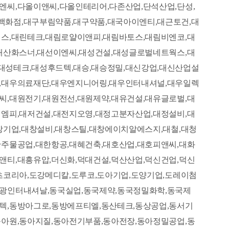
엔씨,다올이앤씨,다올인테리어,다존산업,단석산업,단성,
백화점,대구부림약품,대구약품,대국아이엔티,대근토건,대
렉스,대린테크,대림로얄이앤피,대림바토스,대림비엔코,대
,대산화스너,대선이엔씨,대성건설,대성글로벌네트웍스,대
대성테크,대성후드텍,대승,대승정밀,대신강업,대신산업설
발,대우의료재단,대우엔지니어링,대우인터내셔널,대우일렉
씨,대원전기,대원전선,대원제약,대유건설,대유글로벌,대
디엠피,대저건설,대전지오영,대정고분자산업,대정설비,대
창기업,대창설비,대창스틸,대창에이치알에스지,대철,대청
한주물공업,대한항공,대혜건축,대호산업,대호피앤씨,대화
앤티,대흥유압,더신화,덕대건설,덕산산업,덕신건업,덕신
츠코리아,도강메디칼,도루코,도아기업,도양기업,도레이첨
동광인터내셔날,동국실업,동국제약,동국정밀화학,동국제
텍,동방아그로,동방에프티엘,동산테크,동상공업,동서기
동아원,동아지질,동아전기부품,동아전장,동아정밀공업,동