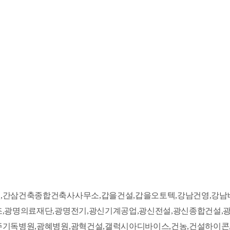
,간삼건축종합건축사사무소,갑을건설,갑을오토텍,강남건영,강남
조,광명의료재단,광명전기,광신기계공업,광신전설,광신종합건설,
기독병원,광혜병원,광혁건설,갤럭시아디바이스,건농,건설하이콘,