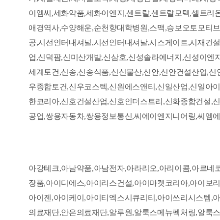
이엠씨,세화약품,세화이엔지,센트랄,센트랄모텍,셀트리
애경역사,수양해운,순천향대학병원,스맥,승보오토모티브
공,시선인터내셔널,시선인터내셔날,시스게이트,시재건설
업,신덕팜,신미산개발,신삼호,신성솔라에너지,신성이엔
세계토건,신송,신송식품,신신물산,신안,신안건설산업,신
우종합토건,신우코스텍,신원에스앤티,신일산업,신일아이
한코리아,신호건설산업,신호인더스트리,신화종합건설,신
공업,쌍용자동차,쌍용정보통신,씨에이엔지니어링,씨엠에프
아강테크,아남약품,아남전자,아라리오,아리이콤,아르네
장품,아이디에스,아이리스건설,아이마켓코리아,아이보리
아이젠,아이케이,아이티엑스시큐리티,아이쓰리시스템,아
의료재단,안은의료재단,알루원,알룩스메뉴펙처링,알룩스메