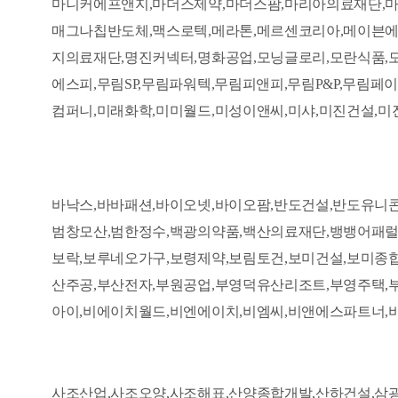
마니커에프앤지,마더스제약,마더스팜,마리아의료재단,마
매그나칩반도체,맥스로텍,메라톤,메르센코리아,메이븐에프
지의료재단,명진커넥터,명화공업,모닝글로리,모란식품,
에스피,무림SP,무림파워텍,무림피앤피,무림P&P,무림
컴퍼니,미래화학,미미월드,미성이앤씨,미샤,미진건설,미
바낙스,바바패션,바이오넷,바이오팜,반도건설,반도유니
범창모산,범한정수,백광의약품,백산의료재단,뱅뱅어패럴
보락,보루네오가구,보령제약,보림토건,보미건설,보미종
산주공,부산전자,부원공업,부영덕유산리조트,부영주택,
아이,비에이치월드,비엔에이치,비엠씨,비앤에스파트너,
사조산업,사조오양,사조해표,산양종합개발,산하건설,삼