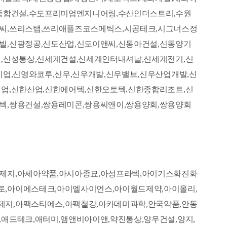
근종합건설,수도프리미엄엔지니어링,수산인더스트리,수원
엔씨,쓰리스탭,쓰리애플즈코스메틱스,시공테크,시그너스정
빌,신광정공,신도산업,신도이앤씨,신동아건설,신동양기
업,신성통상,신세계건설,신세계인터내셔날,신세계전기,신
기업,신영와코루,신우,신우개발,신우밸브,신우산업개발,신
실업,신한산업,신한에어텍,신한오토텍,신한종합리조트,신
텍,쌍용건설,쌍용레미콘,쌍용씨앤이,쌍용양회,쌍용양회
아제지,아세아약품,아시아종묘,아성프라텍,아이기스화진화
토,아이에스테크,아이엘사이언스,아이월드제약,아이올리,
제지,아팩스티에스,아팩철강,아카데미과학,안국약품,안동
애드테크,애터미,앰앤비아이앤,약진통상,양우건설,양지,