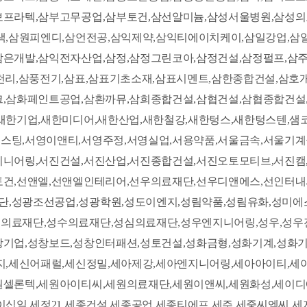
보프라텍,삼부고무공업,삼부토건,삼선알미늄,삼성서울병원,삼성의
원색,삼원피엔디,삼언전공,삼익제약,삼익티에이치케이,삼일강업,
은개발,삼익전자산업,삼정,삼정그린코아,삼정건설,삼정펄프,삼주
천리,삼풍전기,삼표,삼표기초소재,삼표시멘트,삼한종합건설,삼호
크,삼화페인트공업,삼환까뮤,삼희종합건설,삼협건설,삼협종합건설
새한기업,새한미디어,새한산업,새한철강,새한텅스,새한텅스텐,샘
스팅,서영이앤티,서영주정,서영실업,서용약품,서울금속,서울기
지니어링,서진건설,서진산업,서진종합건설,서진오토모티브,서진캠
토건,선앤엘,선앤엘인테리어,선우의료재단,선우디앤에스,선인터내
,성광조선공업,성광학원,성도이엔지,성림약품,성림유화,성미에
의료재단,성수의료재단,성심의료재단,성우엔지니어링,성우,성우
창기업,성창보드,성창인터패션,성토건설,성화금형,성화기계,성화
전지,세신어패럴,세신정밀,세아제강,세아엔지니어링,세아아이티,
원셀론텍,세원아이티씨,세원의료재단,세원이앤씨,세원화성,세이디
이십일,세정21,세종건설,세종공업,세종티에프,세주,세중씨엠씨,