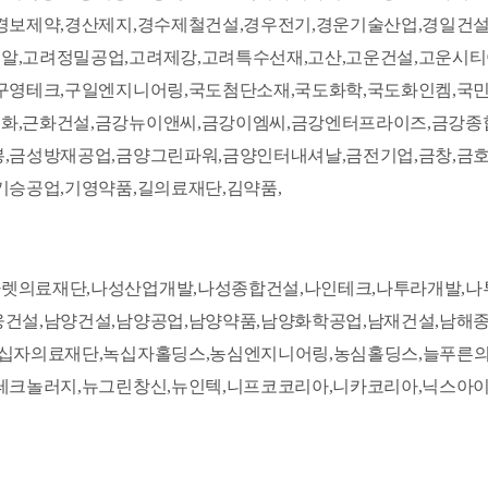
경보제약,경산제지,경수제철건설,경우전기,경운기술산업,경일건설
알,고려정밀공업,고려제강,고려특수선재,고산,고운건설,고운시티
구영테크,구일엔지니어링,국도첨단소재,국도화학,국도화인켐,국민
화,근화건설,금강뉴이앤씨,금강이엠씨,금강엔터프라이즈,금강종
봉,금성방재공업,금양그린파워,금양인터내셔날,금전기업,금창,금
기승공업,기영약품,길의료재단,김약품,
렛의료재단,나성산업개발,나성종합건설,나인테크,나투라개발,나
웅건설,남양건설,남양공업,남양약품,남양화학공업,남재건설,남해
녹십자의료재단,녹십자홀딩스,농심엔지니어링,농심홀딩스,늘푸른의
테크놀러지,뉴그린창신,뉴인텍,니프코코리아,니카코리아,닉스아이