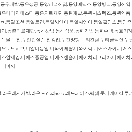
동우개발,동우정공,동양건설산업,동양메닉스,동양방식,동양산업
동우에이치에스티,동은의료재단,동원개발,동원시스템즈,동원약품,
늄,동일조선,동일토건,동일씨앤이,동일씨엔이,동일홀딩스,동인종
이,동춘의료재단,동하산업,동해식품,동화기업,동화주택,동호기계
두올,두진,두진건설,두진강업,두진양행,두리건설,두리콜렉션,두
이오토모티브,디알비동일,디와이메탈,디와이씨,디어스아이,디어
에스알제강,디에스중공업,디에스캠솔,디에이치피코리아,디에이치
,디피씨,
,라온레저개발,라온토건,라파크,레드페이스,렉셈,롯데케미칼,루