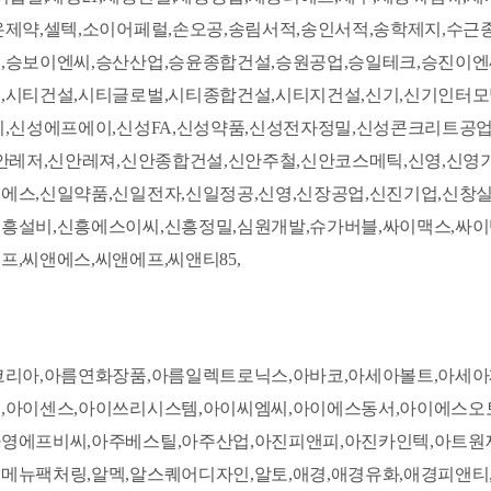
온제약,셀텍,소이어페럴,손오공,송림서적,송인서적,송학제지,수
,승보이엔씨,승산산업,승윤종합건설,승원공업,승일테크,승진이
,시티건설,시티글로벌,시티종합건설,시티지건설,신기,신기인터모
지,신성에프에이,신성FA,신성약품,신성전자정밀,신성콘크리트공
안레저,신안레져,신안종합건설,신안주철,신안코스메틱,신영,신영
에스,신일약품,신일전자,신일정공,신영,신장공업,신진기업,신창
흥설비,신흥에스이씨,신흥정밀,심원개발,슈가버블,싸이맥스,싸이
,씨앤에스,씨앤에프,씨앤티85,
코리아,아름연화장품,아름일렉트로닉스,아바코,아세아볼트,아세
,아이센스,아이쓰리시스템,아이씨엠씨,아이에스동서,아이에스오
영에프비씨,아주베스틸,아주산업,아진피앤피,아진카인텍,아트원
뉴팩처링,알멕,알스퀘어디자인,알토,애경,애경유화,애경피앤티,