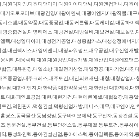
씨,다원디자인,다원디앤아이,다원아이디앤씨,다원앤컴퍼니,다원이
대기오토모티브,대광건영,대광이엔씨,대광이엔지,대광직물,대구
대동시스템,대동약품,대동중공업,대동커튼월,대동케미칼,대동하이
,대명종합건설,대명티에스,대방건설,대방설비,대보건설,대보실업
엘텍,대성엠디아이,대성전기공업,대성종합가스,대성청정에너지,
건설,대연렉시스,대영이앤디,대영파워펌프,대우공업,대우산업개
웅시티,대웅씨티,대원,대원강업,대원개발,대원산업,대원에프앤드
유합금,대윤환경,대일소방,대일전기산업,대일정공,대자기업,대진
대주중공업,대주코레스,대주토건,대진의료재단,대창,대창강업,대
한뉴팜,대한이엔지,대한약품,대한약품공업,대한전선,대한제강,대
트,대화페인트공업,대현,대현기건,대현에벤에셀,대협철강,대흥알
토건,덕천판지,덕청건설,덕평산업개발,데니스,데무,데코앤이,덴
홀딩스,동국물산,동남정밀,동구바이오제약,동구전자,동광건설,
즈,동문건설,동부건설,동부인천스틸,동부제철,동부토건,동부하이
제약,동성화인텍,동아건설산업,동아에스텍,동아일렉콤,동아제약,