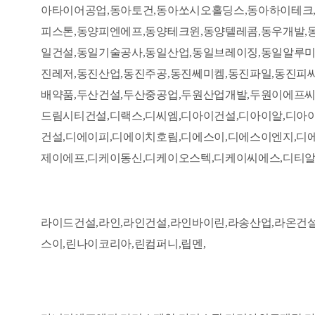
아타이어공업,동아토건,동아쏘시오홀딩스,동아하이테크,
피스톤,동양피엔에프,동양테크윈,동양텔레콤,동우개발,
일건설,동일기술공사,동일산업,동일브레이징,동일알루미
진레저,동진산업,동진주공,동진쎄미켐,동진파일,동진피씨
배약품,두산건설,두산중공업,두원산업개발,두원이에프씨,
드림시티건설,디랙스,디씨엠,디아이건설,디아이알,디아
건설,디에이피,디에이치호림,디에스이,디에스이엔지,디
제이에프,디케이동신,디케이오스텍,디케이씨에스,디티알
라이드건설,라인,라인건설,라인바이린,라송산업,라온건설
스이,린나이코리아,린컴퍼니,립멘,