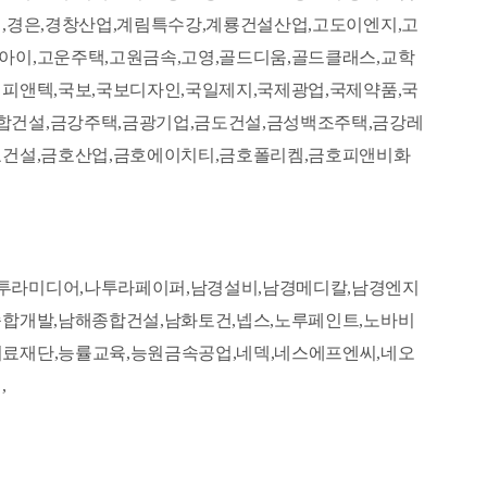
,경은,경창산업,계림특수강,계룡건설산업,고도이엔지,고
아이,고운주택,고원금속,고영,골드디움,골드클래스,교학
피앤텍,국보,국보디자인,국일제지,국제광업,국제약품,국
합건설,금강주택,금광기업,금도건설,금성백조주택,금강레
호건설,금호산업,금호에이치티,금호폴리켐,금호피앤비화
투라미디어,나투라페이퍼,남경설비,남경메디칼,남경엔지
종합개발,남해종합건설,남화토건,넵스,노루페인트,노바비
료재단,능률교육,능원금속공업,네덱,네스에프엔씨,네오
,