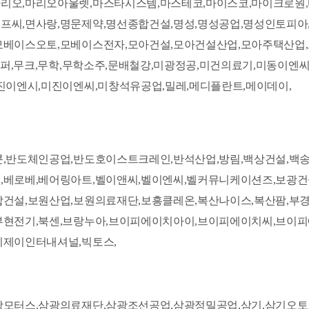
리오,마리오아울렛,마스타시스템,마스테코,마이스코,마이크로원,
씨,면사랑,명문제약,명선종합건설,명성,명성공업,명성인토피아,
모베이스오토,모베이스전자,모아건설,모아건설산업,모아주택산업,
페이퍼,무크,무학,무학소주,문배철강,미광정공,미건의료기,미동이
진이엔시,미진이엔씨,미창석유공업,밀레,메디플란트,메이데이,
콘,반도체인공업,반도호이스트크레인,반석산업,방림,백상건설,백
,베로베,베어링아트,벨이앤씨,벨이엔씨,벨커뮤니케이션즈,보광건
합건설,보원산업,보원의료재단,보흥클레온,복산나이스,복산팜,부
부현전기,북센,브랑누아,브이피에이치아이,브이피에이치씨,브이
비제이인터내셔널,빅토스,
광모터스,삼광의료재단,삼광조선공업,삼광정밀공업,삼기,삼기오토