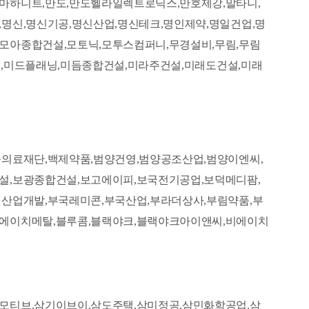
마하니트,만도,만도헬라일렉트로닉스,만호제강,말타니,
명신,명신기공,명신산업,명신테크,명인제약,명일건업,명
모아종합건설,모토닉,모투스컴퍼니,무경설비,무림,무림
엔씨,미드플래닝,미듬종합건설,미라주건설,미래도건설,미래
송의료재단,백제약품,범양건영,범양공조산업,범양이엔씨,
설,보광종합건설,보고에이피,보국전기공업,보덕메디팜,
경산업개발,부국레미콘,부국산업,부라더상사,부림약품,부
피에이치메탈,블루콤,블랙야크,블랙야크아이앤씨,비에이치
모티브,삼기이브이,삼도주택,삼미정공,삼민화학공업,삼