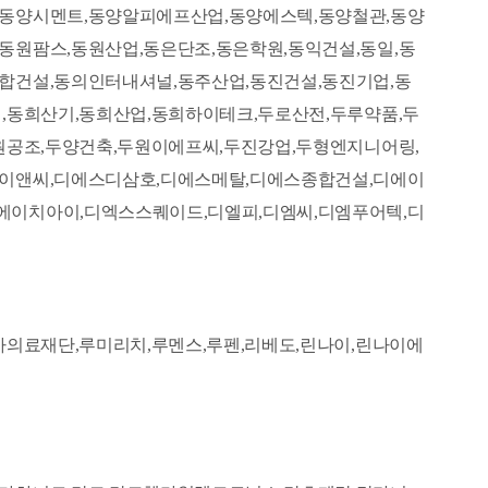
,동양시멘트,동양알피에프산업,동양에스텍,동양철관,동양
동원팜스,동원산업,동은단조,동은학원,동익건설,동일,동
합건설,동의인터내셔널,동주산업,동진건설,동진기업,동
,동희산기,동희산업,동희하이테크,두로산전,두루약품,두
원공조,두양건축,두원이에프씨,두진강업,두형엔지니어링,
스이앤씨,디에스디삼호,디에스메탈,디에스종합건설,디에이
에이치아이,디엑스스퀘이드,디엘피,디엠씨,디엠푸어텍,디
가의료재단,루미리치,루멘스,루펜,리베도,린나이,린나이에