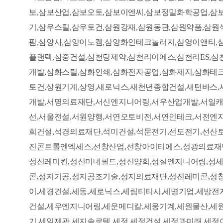
보,삼보산업,삼보오토,삼보이엔씨,삼보정밀화학공업,삼
기,삼우스틸,삼우토건,삼원강재,삼원동관,삼원약품,삼
팜,삼양사,삼양이노켐,삼양화인테크놀러지,삼영이앤티,삼
플랜텍,삼중건설,삼천당제약,삼천리이에스,삼천리ES,삼
개발,삼화스틸,삼화인쇄,삼화전자공업,삼화제지,삼화테
토건,상원기계,상영,새로닉스,새천년종합건설,새턴바스,
개발,서명의료재단,서신엔지니어링,서우산업개발,서일캐
선,서울전설,서원양행,서연오토비전,서연인테크,서전엔
희건설,석경의료재단,석미건설,석문전기,선도전기,선산
진콘트롤엔엑세스,선창산업,선창아이티에스,성광의료재단
성신레미컨,성신미네필드,성신양회,성실엔지니어링,성세
콘,성지기공,성지공조기술,성지의료재단,성진레미콘,성
이,세경건설,세동,세로닉스,세림티티시,세명기업,세방
건설,세우엔지니어링,세운메디칼,세웅기계,세원물산,세
기,세일제관,세지솔로텍,세정,세정건설,세정과미래,세정