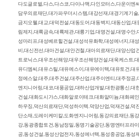
다도글로벌,다스,다스코,다이나맥,다인모터스,다운이엔
담우의료재단,대가파우더시스템,대강선재,대경기계기술,
금지오웰,대교,대덕전설,대동도어,대동벽지,대동산업,
림제지,대륙금속,대륙제관,대륭기업,대명건설,대명수안
성마리프,대성베르힐건설,대성석유화학,대성에너지,대성
비,대신전선,대아건설,대안건철,대아의료재단,대양산업
트로닉스,대우조선해양,대우조선해양건설,대욱케스트,대
유디엠씨,대유스틸,대유에스이,대유에이텍,대유토건,대
정에스알,대주,대주건설,대주산업,대주이엔티,대주정공,
엔지니어링,대코,대풍공업,대하산업개발,대한광통신,대
건설,대화도시가스,대화알로이테크,대화알미늄,대화페인
하우징,덕산의료재단,덕성하이텍.덕양산업,덕재건설,덕진
단소재,도레이케미칼,도화엔지니어링,동강의료재단,동강
강,동광종합토건,동남정밀,동명기술공단,동명엔터프라이
공,동성건설,동성산업전자,동성에너텍,동성중공업,동성