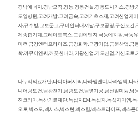
경남에너지,경남모직,경농,경동건설,경동도시가스,경방,
도일병원,고려개발,고려금속,고려기초소재,고려산업케이
사,규수방,교보문고,구미인터내셔날,구보공영,구산토건,
제종합기계,그레이트북스,그린이엔지,극동에치팜,극동유
미컨,금강엔터프라이즈,금강화학,금광기업,금문산업,금
학,까뮤이앤씨,깨끗한나라,기광산업,기도산업,기산오토,
나누리의료재단,나디아퍼시픽,나라엠앤디,나라엠텍,나사
니어링토건,남광전기,남광토건,남명기공,남선알미늄,남
젼코리아,녹산의료재단,녹십자EM,녹십자,녹십자이엠,
오토,넥스모,넥시스,넥스턴,넥스틸,넥스트라이프,넥스콘