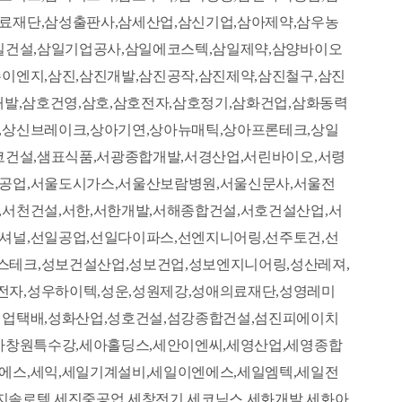
료재단,삼성출판사,삼세산업,삼신기업,삼아제약,삼우농
삼일건설,삼일기업공사,삼일에코스텍,삼일제약,삼양바이오
이엔지,삼진,삼진개발,삼진공작,삼진제약,삼진철구,삼진
개발,삼호건영,삼호,삼호전자,삼호정기,삼화건업,삼화동력
,상신브레이크,상아기연,상아뉴매틱,상아프론테크,상일
코건설,샘표식품,서광종합개발,서경산업,서린바이오,서령
계공업,서울도시가스,서울산보람병원,서울신문사,서울전
,서천건설,서한,서한개발,서해종합건설,서호건설산업,서
셔널,선일공업,선일다이파스,선엔지니어링,선주토건,선
스테크,성보건설산업,성보건업,성보엔지니어링,성산레져,
전자,성우하이텍,성운,성원제강,성애의료재단,성영레미
기업택배,성화산업,성호건설,섬강종합건설,섬진피에이치
세아창원특수강,세아홀딩스,세안이엔씨,세영산업,세영종합
에스,세익,세일기계설비,세일이엔에스,세일엠텍,세일전
세지솔로텍,세진중공업,세창전기,세코닉스,세화개발,세화아